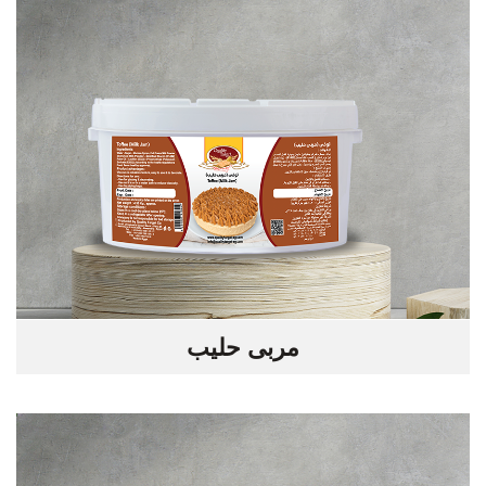
مربى حليب